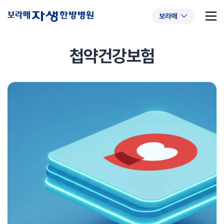
보라매
첩약건강보험
추천 검색어
#초음파약침
#척추압박골절
#교통사고후유증
#허리디스크
#목디스크
#추나요법