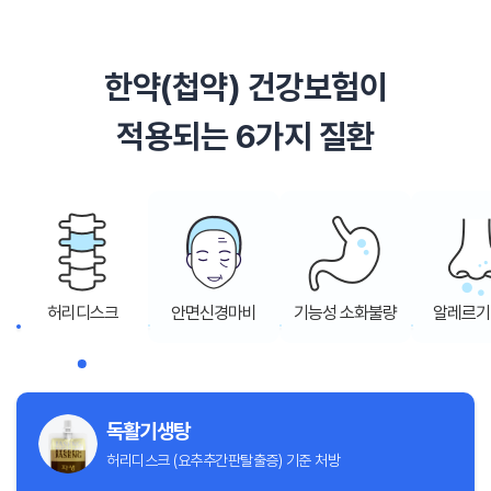
한약(첩약) 건강보험이
적용되는 6가지 질환
허리디스크
안면신경마비
기능성 소화불량
알레르기
독활기생탕
허리디스크 (요추추간판탈출증) 기준 처방