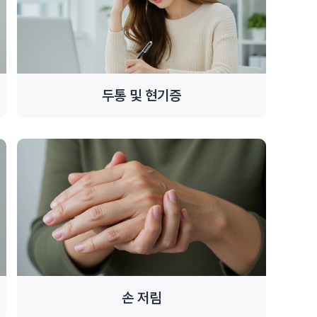
두통 및 현기증
손 저림