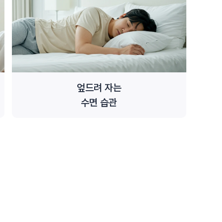
엎드려 자는
수면 습관