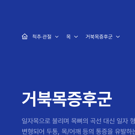
대표
강남
광주
노원
보라매
부산
부천
분당
척추·관절
예약·문의
자생한약
커뮤니티
병원소개
클리닉
치료법
허리
척추·관절
자생비수술치료
한약
치료사례
바로 예약
인사말
보약
자생소개
목
첩약건
전화 
증상
리얼
초음
인천
일산
잠실
창원
허리디스크
교통사고후유증
MRI 치료사례
목디스크
안면신
후기메
척추·관절
목
거북목증후군
신경근회복술
자주묻는질문
한약배
도수
척추관협착증
척추압박골절
안면마비 치료사례
거북목증
기능성
후기인
퇴행성디스크
수술후재활
알레르
추천 검색어
#초음파
척추전방전위증
수술후통증증후군
뇌혈관
허리염좌
성장·자세교정
비만 
테니스
자생인 칭찬
건의
거북목증후군
일자목으로 불리며 목뼈의 곡선 대신 일자 
변형되어 두통, 목/어깨 등의 통증을 유발하