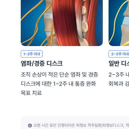
1~2주 이내
2~3주 이내
염좌/경증 디스크
일반 디
조직 손상이 적은 단순 염좌 및 경증
2~3주 
디스크에 대한 1~2주 내 통증 완화
회복과 강
목표 치료
오랜 시간 동안 진행되어온 퇴행성 척추질환(퇴행성디스크, 척추