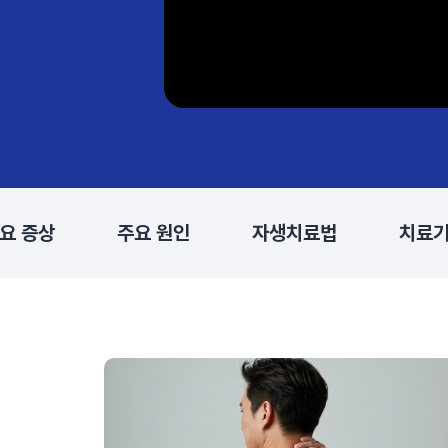
요 증상
주요 원인
자생치료법
치료