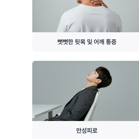
뻣뻣한 뒷목 및 어깨 통증
만성피로