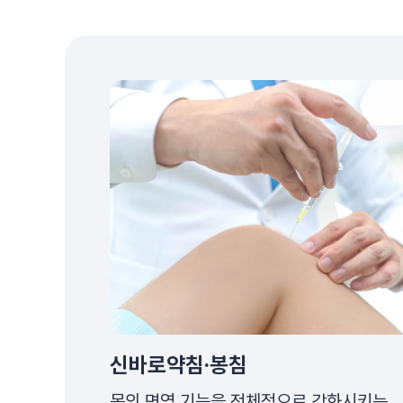
신바로약침·봉침
몸의 면역 기능을 전체적으로 강화시키는