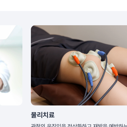
물리치료
관절의 움직임을 정상화하고 재발을 예방하