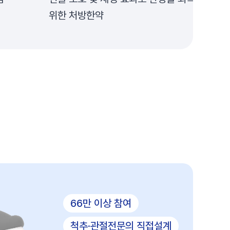
위한 처방한약
66만 이상 참여
척추·관절전문의 직접설계