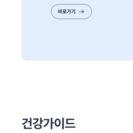
바로가기
건강가이드