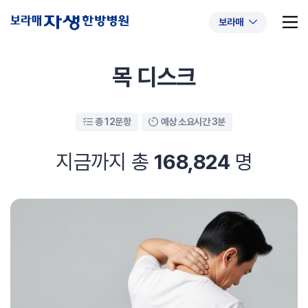
보라매
목 디스크
총 12문항
예상 소요시간 3분
추천 검색어
#초음파약침
#척추압박골절
#교통사고후유증
#허리디스크
#목디스크
지금까지 총
168,824
명
#추나요법